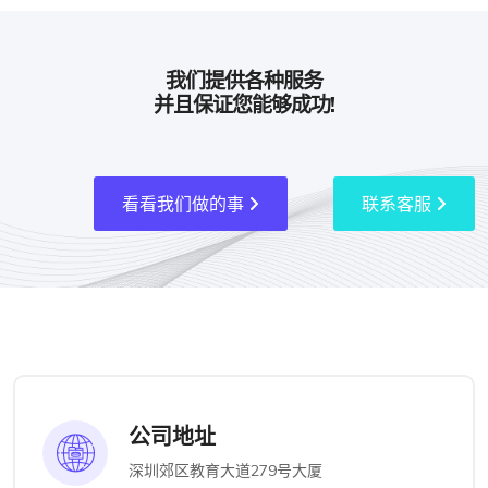
我们提供各种服务
并且保证您能够成功!
看看我们做的事
联系客服
公司地址
深圳郊区教育大道279号大厦