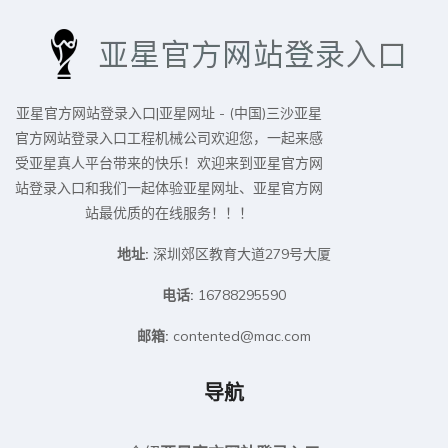
亚星官方网站登录入口|亚星网址 - (中国)三沙亚星
官方网站登录入口工程机械公司欢迎您，一起来感
受亚星真人平台带来的快乐！欢迎来到亚星官方网
站登录入口和我们一起体验亚星网址、亚星官方网
站最优质的在线服务！！！
地址:
深圳郊区教育大道279号大厦
电话:
16788295590
邮箱:
contented@mac.com
导航