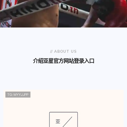
// ABOUT US
介绍
亚星官方网站登录入口