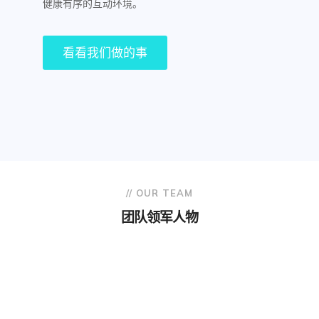
健康有序的互动环境。
看看我们做的事
// OUR TEAM
团队领军人物