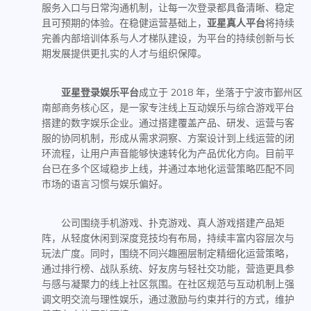
服务入口与日常沟通机制，让每一次登录都具备清晰、稳定
且可预期的体验。在稳健运营基础上，
亚星真人平台
将持续
完善内部培训体系与人才梯队建设，为平台的持续创新与长
期发展提供更扎实的人才与组织保障。
亚星登录娱乐平台
成立于 2018 年，坐落于宁波市鄞州区
南部商务核心区，是一家专注线上互动娱乐与综合游戏平台
搭建的数字娱乐企业。通过搭建覆盖产品、研发、运营与客
服的协同机制，形成从需求洞察、方案设计到上线运营的闭
环流程，让用户声音能够快速转化为产品优化方向。目前平
台已在多个区域稳步上线，并通过本地化运营策略匹配不同
市场的语言习惯与娱乐偏好。
公司围绕手机游戏、扑克游戏、真人游戏搭建产品矩
阵，从轻度休闲到深度竞技均有布局，持续丰富内容层次与
玩法广度。同时，围绕不同兴趣圈层制定精细化运营策略，
通过排行榜、战队系统、好友房与轻社交功能，营造更具参
与感与凝聚力的线上社区氛围。在社区规范与互动机制上强
调文明交流与理性娱乐，通过激励与约束并行的方式，维护