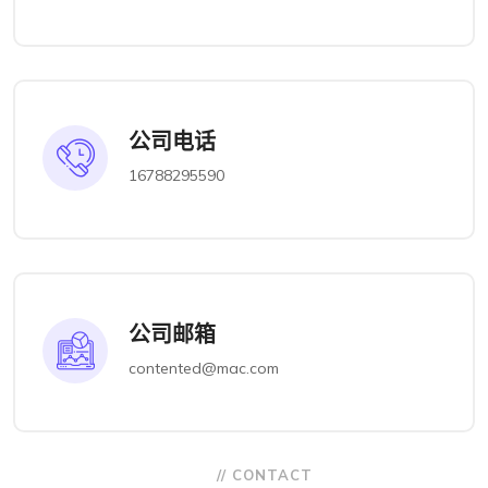
公司电话
16788295590
公司邮箱
contented@mac.com
// CONTACT