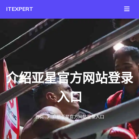
介绍亚星官方网站登录
入口
首页
介绍亚星官方网站登录入口