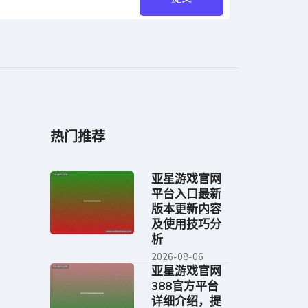
热门推荐
亚星游戏官网
平台入口最新
版本更新内容
及使用技巧分
析
2026-08-06
亚星游戏官网
388官方平台
详细介绍，提