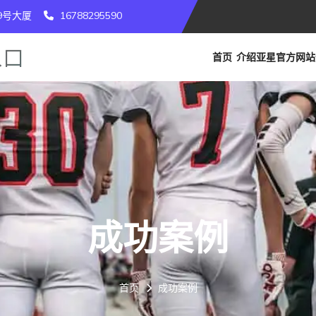
9号大厦
16788295590
首页
介绍
亚星官方网站
成功案例
首页
成功案例