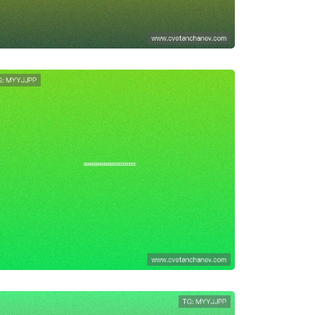
亚星手机官方地址查询最新
方法与详细步骤指南
亚星客车地址在哪里？提供
最全门店地址信息及导航指
南