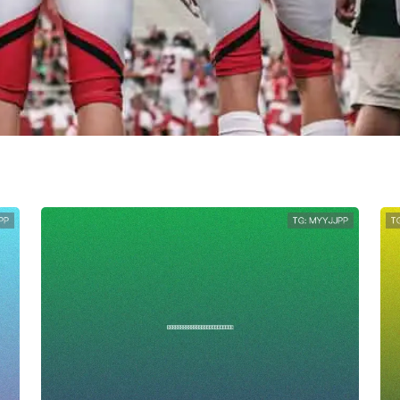
亚星棋牌最新版本下载安装