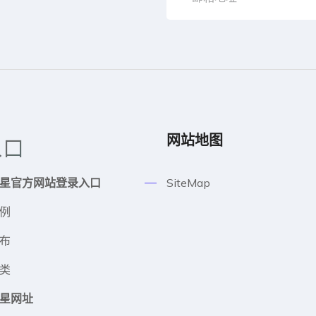
网站地图
星官方网站登录入口
SiteMap
例
布
类
星网址