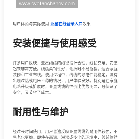
用户体验与实际使用
亚星在线登录入口
效果
安装便捷与使用感受
许多用户反映，亚星线缆的线径设计合理，线长充足，安装
起来非常方便。线缆柔韧性好，弯折时不易断裂，适合家庭
装修和工业布线。使用过程中，线缆的导电性能稳定，没有
出现过热或电压不稳的情况，用户体验良好。特别是在家庭
电路升级或扩展时，亚星线缆的性价比优势明显，既保证了
安全，又节省了成本。
耐用性与维护
经过长时间使用，用户普遍反映亚星线缆的耐用性较强，不
易老化变脆。即使在高温、潮湿或多尘的环境中，线缆依然