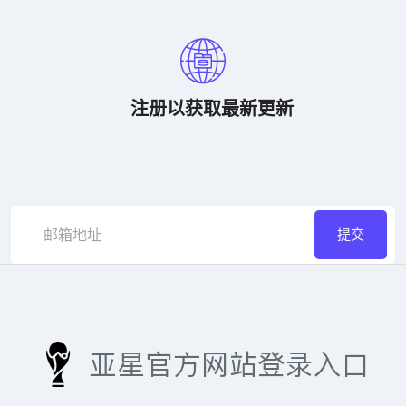
注册以获取最新更新
提交