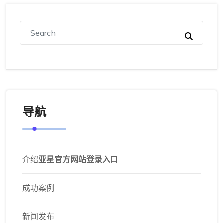
导航
介绍
亚星官方网站登录入口
成功案例
新闻发布