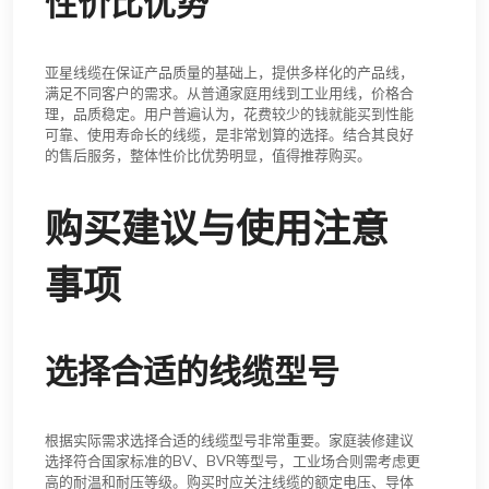
性价比优势
亚星线缆在保证产品质量的基础上，提供多样化的产品线，
满足不同客户的需求。从普通家庭用线到工业用线，价格合
理，品质稳定。用户普遍认为，花费较少的钱就能买到性能
可靠、使用寿命长的线缆，是非常划算的选择。结合其良好
的售后服务，整体性价比优势明显，值得推荐购买。
购买建议与使用注意
事项
选择合适的线缆型号
根据实际需求选择合适的线缆型号非常重要。家庭装修建议
选择符合国家标准的BV、BVR等型号，工业场合则需考虑更
高的耐温和耐压等级。购买时应关注线缆的额定电压、导体