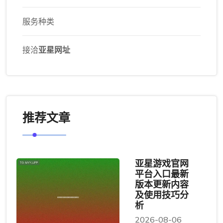
服务种类
接洽
亚星网址
推荐文章
亚星游戏官网
平台入口最新
版本更新内容
及使用技巧分
析
2026-08-06