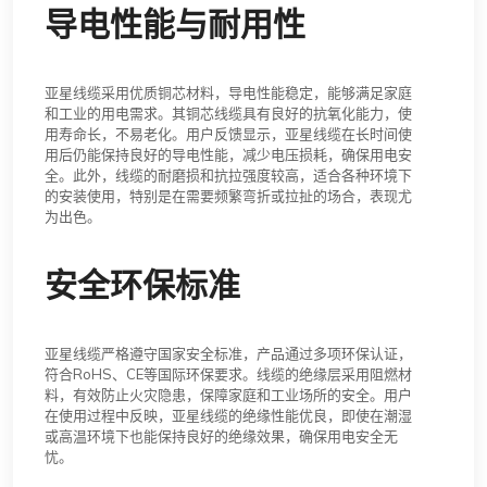
导电性能与耐用性
亚星线缆采用优质铜芯材料，导电性能稳定，能够满足家庭
和工业的用电需求。其铜芯线缆具有良好的抗氧化能力，使
用寿命长，不易老化。用户反馈显示，亚星线缆在长时间使
用后仍能保持良好的导电性能，减少电压损耗，确保用电安
全。此外，线缆的耐磨损和抗拉强度较高，适合各种环境下
的安装使用，特别是在需要频繁弯折或拉扯的场合，表现尤
为出色。
安全环保标准
亚星线缆严格遵守国家安全标准，产品通过多项环保认证，
符合RoHS、CE等国际环保要求。线缆的绝缘层采用阻燃材
料，有效防止火灾隐患，保障家庭和工业场所的安全。用户
在使用过程中反映，亚星线缆的绝缘性能优良，即使在潮湿
或高温环境下也能保持良好的绝缘效果，确保用电安全无
忧。