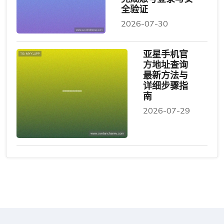
全验证
2026-07-30
亚星手机官
方地址查询
最新方法与
详细步骤指
南
2026-07-29