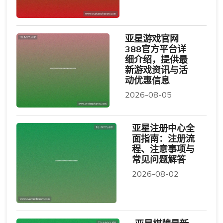
亚星游戏官网
388官方平台详
细介绍，提供最
新游戏资讯与活
动优惠信息
2026-08-05
亚星注册中心全
面指南：注册流
程、注意事项与
常见问题解答
2026-08-02