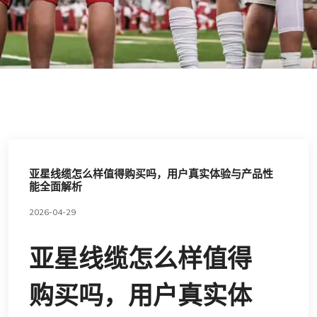
亚星线缆怎么样值得购买吗，用户真实体验与产品性
能全面解析
2026-04-29
亚星线缆怎么样值得
购买吗，用户真实体